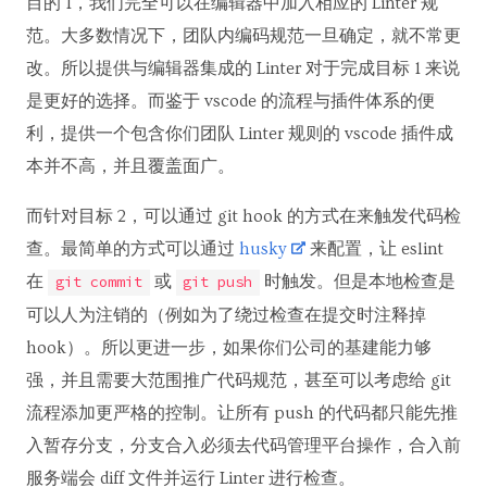
目的 1，我们完全可以在编辑器中加入相应的 Linter 规
范。大多数情况下，团队内编码规范一旦确定，就不常更
改。所以提供与编辑器集成的 Linter 对于完成目标 1 来说
是更好的选择。而鉴于 vscode 的流程与插件体系的便
利，提供一个包含你们团队 Linter 规则的 vscode 插件成
本并不高，并且覆盖面广。
而针对目标 2，可以通过 git hook 的方式在来触发代码检
查。最简单的方式可以通过
husky
来配置，让 eslint
在
或
时触发。但是本地检查是
git commit
git push
可以人为注销的（例如为了绕过检查在提交时注释掉
hook）。所以更进一步，如果你们公司的基建能力够
强，并且需要大范围推广代码规范，甚至可以考虑给 git
流程添加更严格的控制。让所有 push 的代码都只能先推
入暂存分支，分支合入必须去代码管理平台操作，合入前
服务端会 diff 文件并运行 Linter 进行检查。