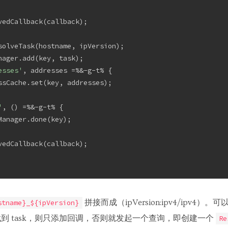
vedCallback(callback);
solveTask(hostname, ipVersion);
nager.add(key, task);
esses'
, addresses =%&-g-t% {
ssCache.set(key, addresses);
'
, () =%&-g-t% {
Manager.done(key);
vedCallback(callback);
拼接而成（ipVersion:ipv4/ipv4）
stname}_${ipVersion}
到 task，则只添加回调，否则就发起一个查询，即创建一个
Re