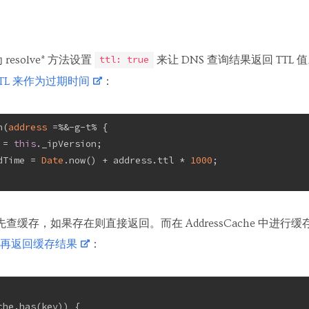
为 resolve* 方法设置
来让 DNS 查询结果返回 TT
ttl: true
TTL 来作为过期时间
：
h(
address
 =%&-g-t%
 {
 = 
this
._ipVersion;
dTime = 
Date
.now() + address.ttl * 
1000
;
先查缓存，如果存在则直接返回。而在 AddressCache 中进行
再返回缓存结果
：
che.has(key)) {