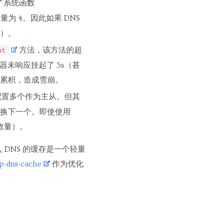
了系统函数
为 4。因此如果 DNS
塞）。
方法，该方法的超
ut
务器未响应挂起了 5s（甚
累积，造成雪崩。
可以配置多个作为主从。但其
换下一个。即使使用
的数量）。
入 DNS 的缓存是一个轻量
p-dns-cache
作为优化