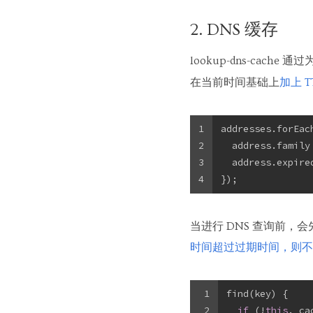
2. DNS 缓存
lookup-dns-cache 通过
在当前时间基础上
加上 
1
addresses.forEac
2
  address.family
3
  address.expire
4
});
当进行 DNS 查询前，会
时间超过过期时间，则不
1
find(key) {
2
if
 (!
this
._ca