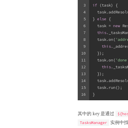
3
if
 (task) {
4
  task.addResol
5
} 
else
 {
6
  task = 
new
 Re
7
this
._tasksMa
8
  task.on(
'addr
9
this
._addre
10
  });
11
  task.on(
'done
12
this
._tasks
13
  });
14
  task.addResol
15
  task.run();
16
}
其中的 key 是通过
${ho
实例中找
TasksManager