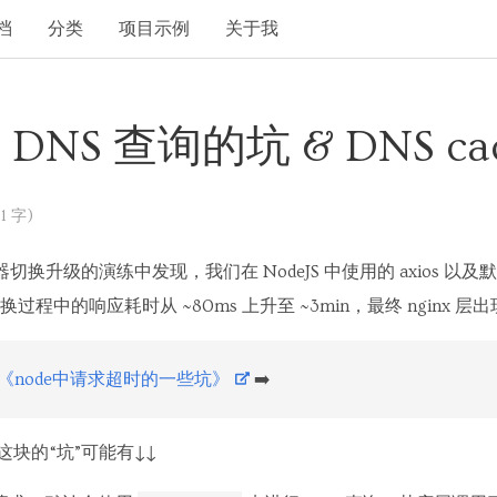
档
分类
项目示例
关于我
中 DNS 查询的坑 & DNS c
1 字)
器切换升级的演练中发现，我们在 NodeJS 中使用的 axios 以及
中的响应耗时从 ~80ms 上升至 ~3min，最终 nginx 层出
《node中请求超时的一些坑》
➡️
S 这块的“坑”可能有↓↓