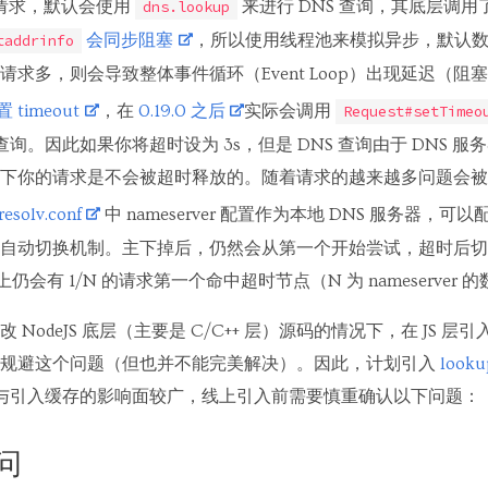
发起请求，默认会使用
来进行 DNS 查询，其底层调用
dns.lookup
会同步阻塞
，所以使用线程池来模拟异步，默认数量
taddrinfo
求多，则会导致整体事件循环（Event Loop）出现延迟（阻
 timeout
，在
0.19.0 之后
实际会调用
Request#setTimeo
查询。因此如果你将超时设为 3s，但是 DNS 查询由于 DNS 服
下你的请求是不会被超时释放的。随着请求的越来越多问题会被
resolv.conf
中 nameserver 配置作为本地 DNS 服务器，
自动切换机制。主下掉后，仍然会从第一个开始尝试，超时后切
理论上仍会有 1/N 的请求第一个命中超时节点（N 为 nameserver 
NodeJS 底层（主要是 C/C++ 层）源码的情况下，在 JS 层引
上规避这个问题（但也并不能完美解决）。因此，计划引入
looku
查询与引入缓存的影响面较广，线上引入前需要慎重确认以下问题：
问